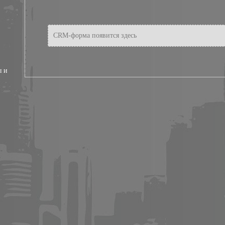
CRM-форма появится здесь
ы и